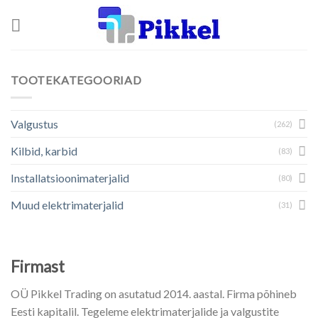
Skip
to
content
TOOTEKATEGOORIAD
Valgustus
(262)
Kilbid, karbid
(83)
Installatsioonimaterjalid
(80)
Muud elektrimaterjalid
(31)
Firmast
OÜ Pikkel Trading on asutatud 2014. aastal. Firma põhineb
Eesti kapitalil. Tegeleme elektrimaterjalide ja valgustite