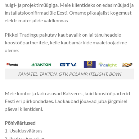
hulgi- ja projektimüügiga. Meie klientideks on edasimüüjad ja
installatsioonifirmad üle Eesti. Omame pikaajalist kogemust
elektrimaterjalide valdkonnas.
Pikkel Tradingu pakutav kaubavalik on lai tänu headele
koostööpartneritele, kelle kaubamärkide maaletoojad me
oleme:
FAMATEL, TAKTON, GTV, POLAMP, ITELIGHT, BOWI
Meie kontor ja ladu asuvad Rakveres, kuid koostööparterid
Eesti eri piirkondadaes. Laokaubad jõuavad juba järgmisel
päeval klientideni.
Põhiväärtused
1. Usaldusväärsus
2. Professionaalsus