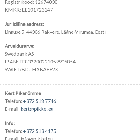
Registrikood: 12674838
KMKR: EE101723147
Juriidiline aadress:
Linnuse 5, 44306 Rakvere, Lääne-Virumaa, Eesti
Arveldusarve:
Swedbank AS
IBAN: EE832200221059905854
SWIFT/BIC: HABAEE2X
Kert Pikanõmme
Telefon:
+372 518 7746
E-mail:
kert@pikkel.eu
Info:
Telefon:
+372 513 4175
E-mail: info@pikkel.eu