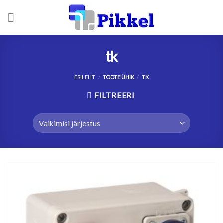
Skip
to
content
tk
ESILEHT
/
TOOTE ÜHIK
/
TK
FILTREERI