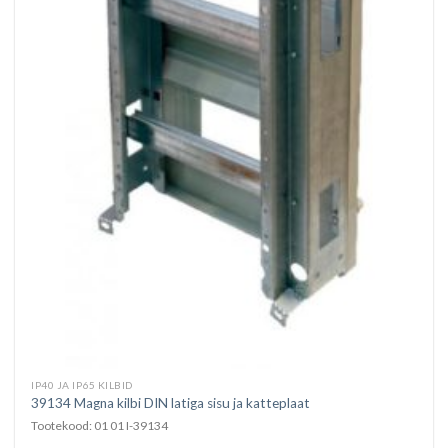
IP40 JA IP65 KILBID
39134 Magna kilbi DIN latiga sisu ja katteplaat
Tootekood: 01 01 I-39134