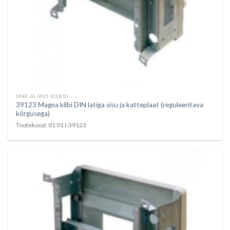
IP40 JA IP65 KILBID
39123 Magna kilbi DIN latiga sisu ja katteplaat (reguleeritava
kõrgusega)
Tootekood: 01 01 I-39123