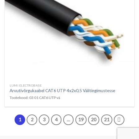
LUMI ELECTROBASE
Arvutivõrgukaabel CAT6 UTP 4x2x0,5 Välitingimustesse
Tootekood: 03 01 CAT6 UTP vä
1
2
3
4
…
19
20
21