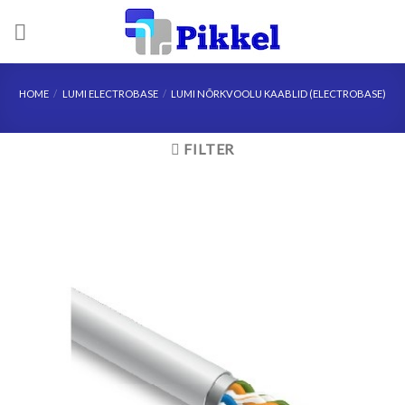
Skip
to
content
HOME
/
LUMI ELECTROBASE
/
LUMI NÕRKVOOLU KAABLID (ELECTROBASE)
FILTER