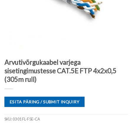
Arvutivõrgukaabel varjega
sisetingimustesse CAT.5E FTP 4x2x0,5
(305m rull)
ESITA PÄRING / SUBMIT INQUIRY
SKU:
03 01 FL-F5E-CA