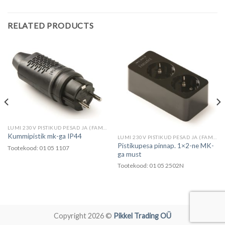
RELATED PRODUCTS
LUMI 230V PISTIKUD PESAD JA (FAMATEL)
Kummipistik mk-ga IP44
LUMI 230V PISTIKUD PESAD JA (FAMATEL)
Pistikupesa pinnap. 1×2-ne MK-
Tootekood: 01 05 1107
ga must
Tootekood: 01 05 2502N
Copyright 2026 ©
Pikkel Trading OÜ