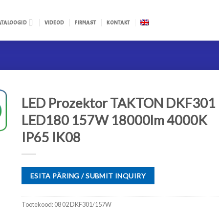
ATALOOGID
VIDEOD
FIRMAST
KONTAKT
LED Prozektor TAKTON DKF301
LED180 157W 18000lm 4000K
IP65 IK08
ESITA PÄRING / SUBMIT INQUIRY
Tootekood:
08 02 DKF301/157W