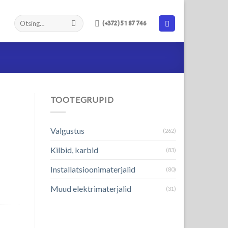
(+372) 51 87 746
TOOTEGRUPID
Valgustus
(262)
Kilbid, karbid
(83)
Installatsioonimaterjalid
(80)
Muud elektrimaterjalid
(31)