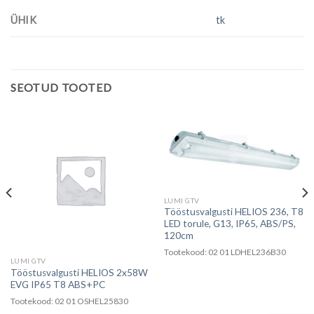
ÜHIK
tk
SEOTUD TOOTED
LUMI GTV
Tööstusvalgusti HELIOS 236, T8
LED torule, G13, IP65, ABS/PS,
120cm
Tootekood: 02 01 LDHEL236B30
LUMI GTV
Tööstusvalgusti HELIOS 2x58W
EVG IP65 T8 ABS+PC
Tootekood: 02 01 OSHEL25830