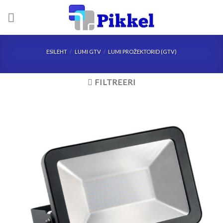
Skip
to
content
ESILEHT
/
LUMI GTV
/
LUMI PROŽEKTORID (GTV)
FILTREERI