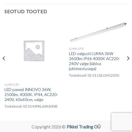
SEOTUD TOOTED
LUMI GTV
LED valgusti LUMIA 36W
3600lm IP66 4000K AC220-
240V valge (läbiva
juhtmestusega)
Tootekood: 02 01 LDLUM12030
LUMI GTV
LED paneel INNOVO 36W,
2500lm, 4000K, IP44, AC220-
240V, 60x60cm, valge
Tootekood: 02 01 INPAL60X60NB
Copyright 2026 ©
Pikkel Trading OÜ