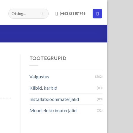
(+372) 51 87 746
TOOTEGRUPID
Valgustus
(262)
Kilbid, karbid
(83)
Installatsioonimaterjalid
(80)
Muud elektrimaterjalid
(31)