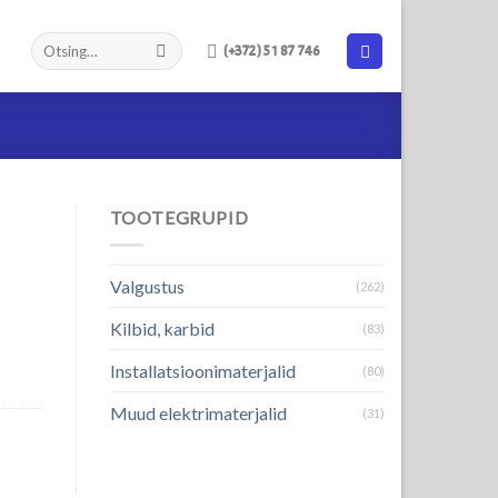
(+372) 51 87 746
TOOTEGRUPID
Valgustus
(262)
Kilbid, karbid
(83)
Installatsioonimaterjalid
(80)
Muud elektrimaterjalid
(31)