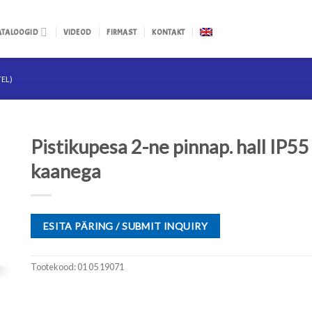
ATALOOGID
VIDEOD
FIRMAST
KONTAKT
TEL)
Pistikupesa 2-ne pinnap. hall IP55
kaanega
ESITA PÄRING / SUBMIT INQUIRY
Tootekood:
01 05 19071