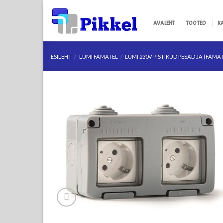
Skip
to
AVALEHT
TOOTED
K
content
ESILEHT
/
LUMI FAMATEL
/
LUMI 230V PISTIKUD PESAD JA (FAMA