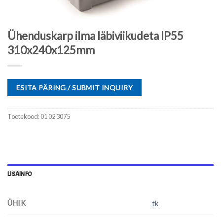
Ühenduskarp ilma läbiviikudeta IP55
310x240x125mm
ESITA PÄRING / SUBMIT INQUIRY
Tootekood:
01 02 3075
LISAINFO
ÜHIK
tk