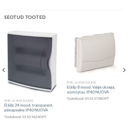
SEOTUD TOOTED
IP40 JA IP65 KILBID
El.kilp 8 mood. Valge uksega,
süvistatav. IP40 NUOVA
Tootekood: 01 01 3708OPT
IP40 JA IP65 KILBID
El.kilp 24 mood. transparent,
pinnapealne IP40 NUOVA
Tootekood: 01 01 3624OPT