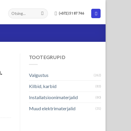
(+372) 51 87 746
TOOTEGRUPID
.
Valgustus
(262)
Kilbid, karbid
(83)
Installatsioonimaterjalid
(80)
Muud elektrimaterjalid
(31)