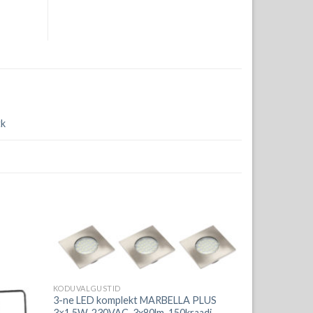
tk
KODUVALGUSTID
3-ne LED komplekt MARBELLA PLUS
3×1.5W, 230VAC, 3x80lm, 150kraadi,