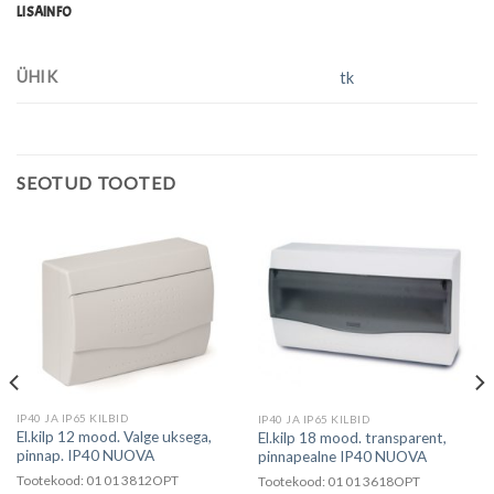
LISAINFO
ÜHIK
tk
SEOTUD TOOTED
IP40 JA IP65 KILBID
IP40 JA IP65 KILBID
El.kilp 12 mood. Valge uksega,
El.kilp 18 mood. transparent,
pinnap. IP40 NUOVA
pinnapealne IP40 NUOVA
Tootekood: 01 01 3812OPT
Tootekood: 01 01 3618OPT