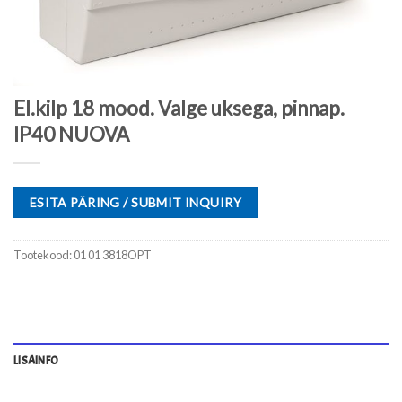
El.kilp 18 mood. Valge uksega, pinnap.
IP40 NUOVA
ESITA PÄRING / SUBMIT INQUIRY
Tootekood:
01 01 3818OPT
LISAINFO