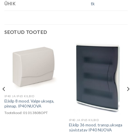
ÜHIK
tk
SEOTUD TOOTED
IP40 JA IP65 KILBID
El.kilp 8 mood. Valge uksega,
pinnap. IP40 NUOVA
Tootekood: 01 01 3808OPT
IP40 JA IP65 KILBID
El.kilp 36 mood. transp.uksega
süvistatav IP40 NUOVA