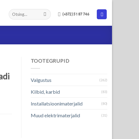
(+372) 51 87 746
TOOTEGRUPID
adi
Valgustus
(262)
Kilbid, karbid
(83)
Installatsioonimaterjalid
(80)
Muud elektrimaterjalid
(31)