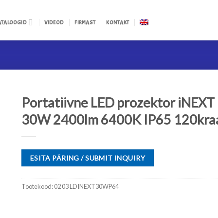
ATALOOGID
VIDEOD
FIRMAST
KONTAKT
Portatiivne LED prozektor iNEXT
30W 2400lm 6400K IP65 120kra
ESITA PÄRING / SUBMIT INQUIRY
Tootekood:
02 03 LDINEXT30WP64