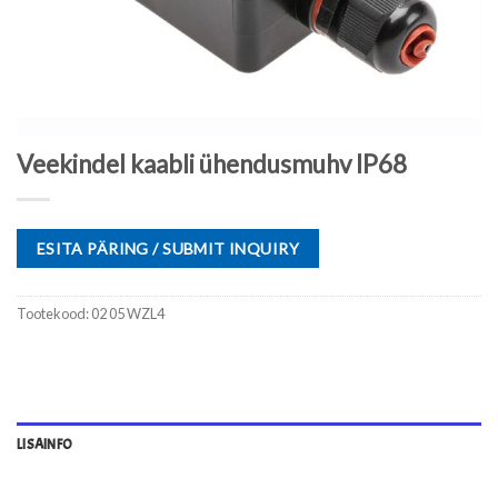
Veekindel kaabli ühendusmuhv IP68
ESITA PÄRING / SUBMIT INQUIRY
Tootekood:
02 05 WZL4
LISAINFO