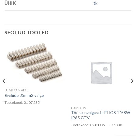
ÜHIK
tk
SEOTUD TOOTED
LUMI FAMATEL
Riviliide 35mm2 valge
Tootekood: 01 07 235
LUMI GTV
Tööstusvalgusti HELIOS 1*58W
IP65 GTV
Tootekood: 02 01 OSHEL15830